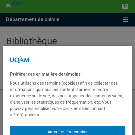
Accéder
Accéder
Accéder
fr
à
au
à
la
menu
la
Département de chimie
recherche
pricipal
zone
centrale
Bibliothèque
Pour accéder au site de la Bibliothèque des sciences,
cliquez ici
.
Préférences en matière de témoins
Nous utilisons des témoins (cookies) afin de collecter des
informations qui nous permettent d’améliorer votre
expérience sur le site, de vous proposer des contenus vidéo,
d’analyser les statistiques de fréquentation, etc. Vous
pouvez personnaliser votre choix en sélectionnant
Admission au Certificat en Analyse
« Préférences ».
Chimique
Autoriser les témoins