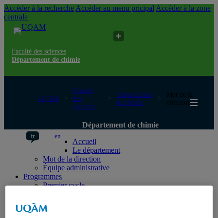
Accéder à la recherche
Accéder au menu pricipal
Accéder à la zone
centrale
Faculté des sciences
Département de chimie
Faculté
Département
Mot de la
UQAM
des
de chimie
direction
sciences
Département de chimie
fr
en
Accueil
Le département
Mot de la direction
Équipe administrative
Programmes
Premier cycle
Deuxième cycle
Troisième cycle
Services