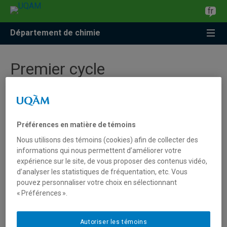
Accéder
Accéder
Accéder
fr
à
au
à
la
menu
la
Département de chimie
recherche
pricipal
zone
centrale
Premier cycle
Nouveau programme de baccalauréat en
biochimie
Préférences en matière de témoins
Nous utilisons des témoins (cookies) afin de collecter des
Nouveau programme de baccalauréat en
informations qui nous permettent d’améliorer votre
chimie
expérience sur le site, de vous proposer des contenus vidéo,
d’analyser les statistiques de fréquentation, etc. Vous
Baccalauréat en sciences naturelles
pouvez personnaliser votre choix en sélectionnant
appliquées à l'environnement
« Préférences ».
Certificat en analyse chimique
Autoriser les témoins