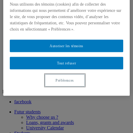
Key Request (Form)
Nous utilisons des témoins (cookies) afin de collecter des
Support staff
informations qui nous permettent d’améliorer votre expérience sur
The Library
le site, de vous proposer des contenus vidéo, d’analyser les
Teaching staff
statistiques de fréquentation, etc. Vous pouvez personnaliser votre
Teachers
Associate professors
choix en sélectionnant « Préférences ».
Part-time lecturers
Emeritus Professor
Research
Autoriser les témoins
Axes de recherche
Research expertises
Unités de recherche
Tout refuser
Prizes and distinctions
contact us
Préférences
Follow us
facebook
Futur students
Why choose us ?
Loans, grants and awards
University Calendar