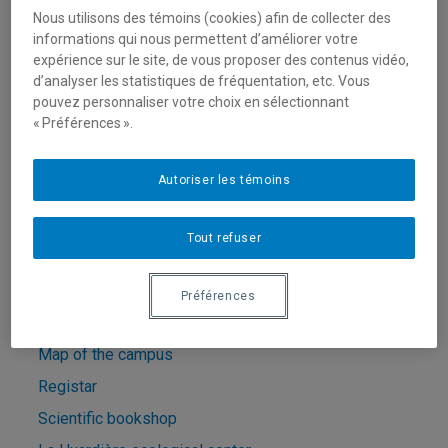
Nous utilisons des témoins (cookies) afin de collecter des
Student association
informations qui nous permettent d’améliorer votre
expérience sur le site, de vous proposer des contenus vidéo,
d’analyser les statistiques de fréquentation, etc. Vous
AESS UQAM
pouvez personnaliser votre choix en sélectionnant
« Préférences ».
AEMCBUQAM
Facebook students group
Autoriser les témoins
Services and location
Tout refuser
Library
Sport center
Préférences
Computer laboratory
Map of the campus
Registar
Scientific bookshop