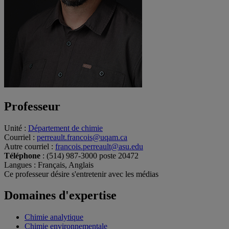
Professeur
Unité
:
Département de chimie
Courriel
:
perreault.francois@uqam.ca
Autre courriel
:
francois.perreault@asu.edu
Téléphone
: (514) 987-3000 poste 20472
Langues
: Français, Anglais
Ce professeur désire s'entretenir avec les médias
Domaines d'expertise
Chimie analytique
Chimie environnementale