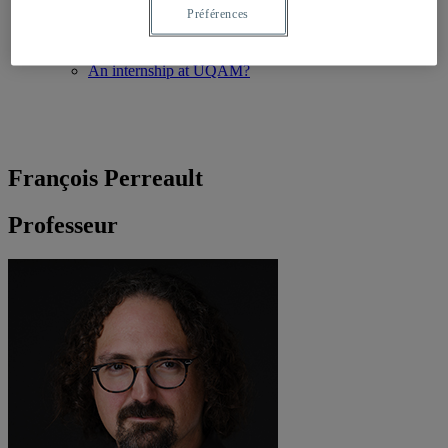
Préférences
Students
Financial aid
Student record
An internship at UQAM?
François Perreault
Professeur