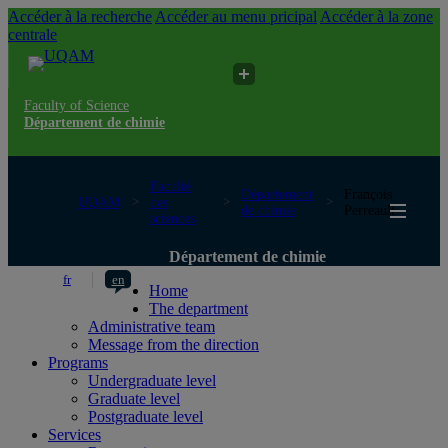
Accéder à la recherche
Accéder au menu pricipal
Accéder à la zone
centrale
Faculty of Science
Département de chimie
Faculté
Département
François
UQAM
des
de chimie
Perreault
sciences
Département de chimie
fr
en
Home
The department
Administrative team
Message from the direction
Programs
Undergraduate level
Graduate level
Postgraduate level
Services