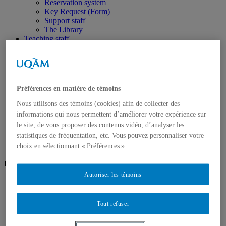
Reservation system
Key Request (Form)
Support staff
The Library
Teaching staff
Teachers
Associate professors
Part-time lecturers
Emeritus Professor
Research
Préférences en matière de témoins
Axes de recherche
Research expertises
Nous utilisons des témoins (cookies) afin de collecter des
Unités de recherche
informations qui nous permettent d’améliorer votre expérience sur
Prizes and distinctions
le site, de vous proposer des contenus vidéo, d’analyser les
contact us
statistiques de fréquentation, etc. Vous pouvez personnaliser votre
choix en sélectionnant « Préférences ».
Follow us
Autoriser les témoins
facebook
Futur students
Tout refuser
Why choose us ?
Loans, grants and awards
University Calendar