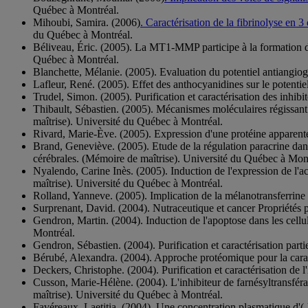
Québec à Montréal.
Mihoubi, Samira. (2006)
. Caractérisation de la fibrinolyse en 
du Québec à Montréal.
Béliveau, Éric. (2005). La MT1-MMP participe à la formation de
Québec à Montréal.
Blanchette, Mélanie. (2005). Evaluation du potentiel antiangio
Lafleur, René. (2005). Effet des anthocyanidines sur le potenti
Trudel, Simon. (2005). Purification et caractérisation des inhi
Thibault, Sébastien. (2005). Mécanismes moléculaires régissant
maîtrise). Université du Québec à Montréal.
Rivard, Marie-Ève. (2005). Expression d'une protéine apparenté
Brand, Geneviève. (2005). Etude de la régulation paracrine dan
cérébrales. (Mémoire de maîtrise). Université du Québec à Mont
Nyalendo, Carine Inès. (2005). Induction de l'expression de l'a
maîtrise). Université du Québec à Montréal.
Rolland, Yanneve. (2005). Implication de la mélanotransferrine
Surprenant, David. (2004). Nutraceutique et cancer Propriétés 
Gendron, Martin. (2004). Induction de l'apoptose dans les cell
Montréal.
Gendron, Sébastien. (2004). Purification et caractérisation part
Bérubé, Alexandra. (2004). Approche protéomique pour la caract
Deckers, Christophe. (2004). Purification et caractérisation de 
Cusson, Marie-Hélène. (2004). L'inhibiteur de farnésyltransfér
maîtrise). Université du Québec à Montréal.
Favéreaux, Laetitia. (2004). Une concentration plasmatique d'(-