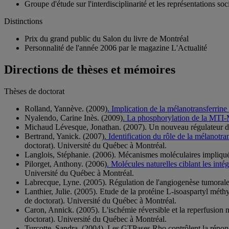
Groupe d'étude sur l'interdisciplinarité et les représentations 
Distinctions
Prix du grand public du Salon du livre de Montréal
Personnalité de l'année 2006 par le magazine L'Actualité
Directions de thèses et mémoires
Thèses de doctorat
Rolland, Yannève. (2009)
. Implication de la mélanotransferrine
Nyalendo, Carine Inès. (2009)
. La phosphorylation de la MTI-
Michaud Lévesque, Jonathan. (2007). Un nouveau régulateur de 
Bertrand, Yanick. (2007)
. Identification du rôle de la mélanotra
doctorat). Université du Québec à Montréal.
Langlois, Stéphanie. (2006). Mécanismes moléculaires impliqu
Pilorget, Anthony. (2006)
. Molécules naturelles ciblant les in
Université du Québec à Montréal.
Labrecque, Lyne. (2005). Régulation de l'angiogenèse tumorale p
Lanthier, Julie. (2005). Etude de la protéine L-isoaspartyl méth
de doctorat). Université du Québec à Montréal.
Caron, Annick. (2005). L'ischémie réversible et la reperfusion mo
doctorat). Université du Québec à Montréal.
Turcotte, Sandra. (2004). Les GTPases Rho contrôlent la répons