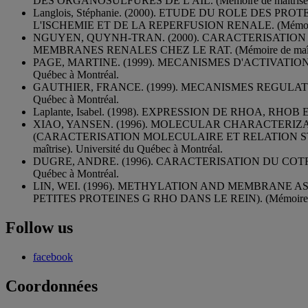
DES ORGANOSULFURES DE L'AIL. (Mémoire de maîtrise). U
Langlois, Stéphanie. (2000). ETUDE DU ROLE DE
L'ISCHEMIE ET DE LA REPERFUSION RENALE. (Mémoire de m
NGUYEN, QUYNH-TRAN. (2000). CARACTERISATIO
MEMBRANES RENALES CHEZ LE RAT. (Mémoire de maîtrise)
PAGE, MARTINE. (1999). MECANISMES D'ACTIVATION 
Québec à Montréal.
GAUTHIER, FRANCE. (1999). MECANISMES REGULATEU
Québec à Montréal.
Laplante, Isabel. (1998). EXPRESSION DE RHOA, RHOB 
XIAO, YANSEN. (1996). MOLECULAR CHARACTERI
(CARACTERISATION MOLECULAIRE ET RELATION ST
maîtrise). Université du Québec à Montréal.
DUGRE, ANDRE. (1996). CARACTERISATION DU COTRAN
Québec à Montréal.
LIN, WEI. (1996). METHYLATION AND MEMBRANE 
PETITES PROTEINES G RHO DANS LE REIN). (Mémoire de ma
Follow us
facebook
Coordonnées