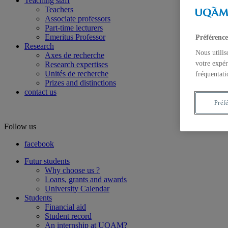
Teaching staff
Teachers
Associate professors
Part-time lecturers
Emeritus Professor
Préférence
Research
Nous utilis
Axes de recherche
votre expér
Research expertises
Unités de recherche
fréquentati
Prizes and distinctions
contact us
Préf
Follow us
facebook
Futur students
Why choose us ?
Loans, grants and awards
University Calendar
Students
Financial aid
Student record
An internship at UQAM?