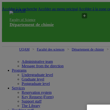
Accéder à la recherche
Accéder au menu pricipal
Accéder à la zone ce
Faculty of Science
Département de chimie
UQAM
Faculté des sciences
Département de chimie
Administrative team
Message from the direction
Programs
Undergraduate level
Graduate level
Postgraduate level
Services
Reservation system
Key Request (Form)
Support staff
The Library