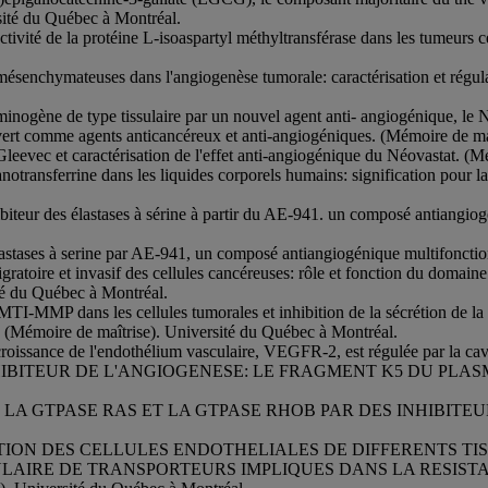
sité du Québec à Montréal.
activité de la protéine L-isoaspartyl méthyltransférase dans les tumeurs
senchymateuses dans l'angiogenèse tumorale: caractérisation et régula
sminogène de type tissulaire par un nouvel agent anti- angiogénique, le
ert comme agents anticancéreux et anti-angiogéniques. (Mémoire de maî
 Gleevec et caractérisation de l'effet anti-angiogénique du Néovastat. (
notransferrine dans les liquides corporels humains: signification pour
hibiteur des élastases à sérine à partir du AE-941. un composé antiangi
élastases à serine par AE-941, un composé antiangiogénique multifoncti
gratoire et invasif des cellules cancéreuses: rôle et fonction du dom
té du Québec à Montréal.
 MTI-MMP dans les cellules tumorales et inhibition de la sécrétion de
te. (Mémoire de maîtrise). Université du Québec à Montréal.
 croissance de l'endothélium vasculaire, VEGFR-2, est régulée par la c
 INHIBITEUR DE L'ANGIOGENESE: LE FRAGMENT K5 DU PLASMINOG
LA GTPASE RAS ET LA GTPASE RHOB PAR DES INHIBITEURS D'I
ION DES CELLULES ENDOTHELIALES DE DIFFERENTS TISSUS. (Mém
OLECULAIRE DE TRANSPORTEURS IMPLIQUES DANS LA RESIST