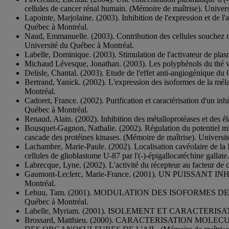
cellules de cancer rénal humain. (Mémoire de maîtrise). Univer
Lapointe, Marjolaine. (2003). Inhibition de l'expression et de l'
Québec à Montréal.
Naud, Emmanuelle. (2003). Contribution des cellules souchez mé
Université du Québec à Montréal.
Labelle, Dominique. (2003). Stimulation de l'activateur de pla
Michaud Lévesque, Jonathan. (2003). Les polyphénols du thé v
Delisle, Chantal. (2003). Etude de l'effet anti-angiogénique du
Bertrand, Yanick. (2002). L'expression des isoformes de la méla
Montréal.
Cadoret, France. (2002). Purification et caractérisation d'un in
Québec à Montréal.
Renaud, Alain. (2002). Inhibition des métalloprotéases et des 
Bousquet-Gagnon, Nathalie. (2002). Régulation du potentiel mi
cascade des protéines kinases. (Mémoire de maîtrise). Universi
Lachambre, Marie-Paule. (2002). Localisation cavéolaire de la
cellules de glioblastome U-87 par l'(-)-épigallocatéchine galla
Labrecque, Lyne. (2002). L'activité du récepteur au facteur de
Gaumont-Leclerc, Marie-France. (2001). UN PUISSANT
Montréal.
Lehuu, Tam. (2001). MODULATION DES ISOFORMES DE 
Québec à Montréal.
Labelle, Myriam. (2001). ISOLEMENT ET CARACTERISAT
Brossard, Matthieu. (2000). CARACTERISATION M