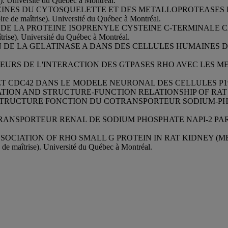
niversité du Québec à Montréal.
S PROTEINES DU CYTOSQUELETTE ET DES METALLOPROTEASE
aîtrise). Université du Québec à Montréal.
N DE LA PROTEINE ISOPRENYLE CYSTEINE C-TERMINAL
. Université du Québec à Montréal.
DE LA GELATINASE A DANS DES CELLULES HUMAINES DE GLIO
RS DE L'INTERACTION DES GTPASES RHO AVEC LES MEMBRANE
ET CDC42 DANS LE MODELE NEURONAL DES CELLULES P19. (Mémoi
ZATION AND STRUCTURE-FUNCTION RELATIONSHIP OF RA
RUCTURE FONCTION DU COTRANSPORTEUR SODIUM-PHOPHA
SPORTEUR RENAL DE SODIUM PHOSPHATE NAPI-2 PAR PROTEO
ASSOCIATION OF RHO SMALL G PROTEIN IN RAT KIDNEY 
îtrise). Université du Québec à Montréal.