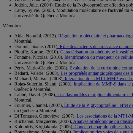
Jodoin, Julie. (2004). Etude de la P-glycoprotéine: effet des po
Lamy, Sylvie. (2003). Modulation moléculaire de l'activité du
Université du Québec à Montréal.
Mémoires
Akla, Naoufal. (2012)
. Régulation moléculaire et pharmacologi
Montréal.
Doumit, Jinane. (2011)
. Rôle des facteurs de croissance plaque
Plouffe, Karine. (2010)
. Caractérisation du phénotype invasif 
Fontaine, Nicolas. (2010)
. Identification du marqueur de cell
Université du Québec à Montréal.
Perry, Marie-Claude. (2008)
. Évaluation de la curcumine comme
Bédard, Valérie. (2008)
. Les propriétés antiangiogéniques des 
Michaud, Marisol. (2008)
. Interaction de la MT1-MMP avec la 
Rojas-Sutterlin, Shanti. (2008)
. Implication de MMP-9 dans le p
Québec à Montréal.
Labbé, David. (2008)
. Les flavonoïdes d'origine alimentaire et
Montréal.
Fournier, Chantal. (2007)
. Étude de la P-glycoprotéine : effet d
du Québec à Montréal.
Di Tomasso, Geneviève. (2007)
. Les associations de la MT1-
Buchanan, Marguerite. (2007)
. Analyse protéomique du plasm
Kalomiris, Kirgiakoula. (2006)
. Cancer et coagulopathies : les 
Bouzeghrane, Mounia. (2006)
. Implication des voies de signali