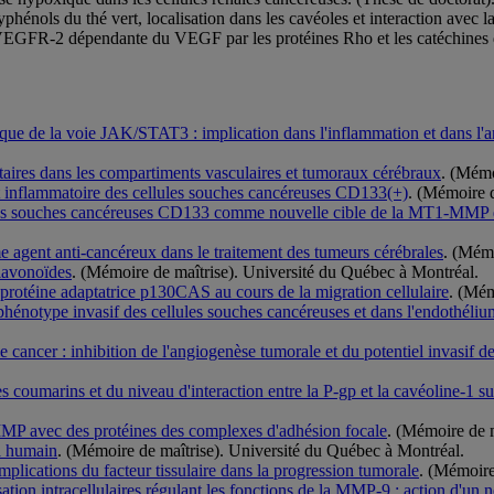
lyphénols du thé vert, localisation dans les cavéoles et interaction avec
 VEGFR-2 dépendante du VEGF par les protéines Rho et les catéchines du
que de la voie JAK/STAT3 : implication dans l'inflammation et dans l'
ttaires dans les compartiments vasculaires et tumoraux cérébraux
. (Mémo
et inflammatoire des cellules souches cancéreuses CD133(+)
. (Mémoire d
ules souches cancéreuses CD133 comme nouvelle cible de la MT1-MMP d
 agent anti-cancéreux dans le traitement des tumeurs cérébrales
. (Mémo
flavonoïdes
. (Mémoire de maîtrise). Université du Québec à Montréal.
protéine adaptatrice p130CAS au cours de la migration cellulaire
. (Mém
hénotype invasif des cellules souches cancéreuses et dans l'endothéliu
 le cancer : inhibition de l'angiogenèse tumorale et du potentiel invasif
es coumarins et du niveau d'interaction entre la P-gp et la cavéoline-1 sur
MMP avec des protéines des complexes d'adhésion focale
. (Mémoire de 
a humain
. (Mémoire de maîtrise). Université du Québec à Montréal.
implications du facteur tissulaire dans la progression tumorale
. (Mémoire
sation intracellulaires régulant les fonctions de la MMP-9 : action d'un 