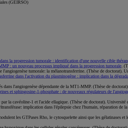
sociales (GEIRSO)
 dans la progression tumorale : identification d'une nouvelle cible théra
MMP : un nouveau processus impliqué dans la progression tumorale
. (
l'angiogenèse tumorale: la mélanotransferrine. (Thèse de doctorat). U
nsferrine dans l'activation du plasminogène : implication dans la dégrada
és dans l'angiogenèse dépendante de la MT1-MMP. (Thèse de doctorat)
tégrines et sphingosine-1-phosphate : de nouveaux régulateurs de l'angi
ar la cavéoline-1 et l'acide ellagique. (Thèse de doctorat). Universit
yltransférase: implication dans l'épilepsie chez l'humain, réparation de 
dulent les GTPases Rho, le cytosquelette ainsi que les gélatinases et leu
e hypoxique dans les cellules rénales cancéreuses. (Thèse de doctorat