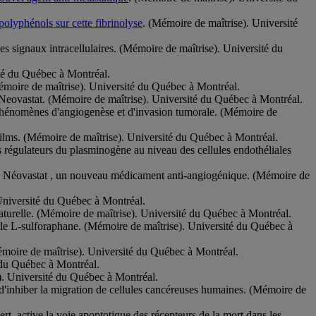
polyphénols sur cette fibrinolyse
. (Mémoire de maîtrise). Université
 signaux intracellulaires. (Mémoire de maîtrise). Université du
ité du Québec à Montréal.
Mémoire de maîtrise). Université du Québec à Montréal.
ue Neovastat. (Mémoire de maîtrise). Université du Québec à Montréal.
s phénomènes d'angiogenèse et d'invasion tumorale. (Mémoire de
Wilms. (Mémoire de maîtrise). Université du Québec à Montréal.
 régulateurs du plasminogène au niveau des cellules endothéliales
ar le Néovastat , un nouveau médicament anti-angiogénique. (Mémoire de
 Université du Québec à Montréal.
aturelle. (Mémoire de maîtrise). Université du Québec à Montréal.
 le L-sulforaphane. (Mémoire de maîtrise). Université du Québec à
(Mémoire de maîtrise). Université du Québec à Montréal.
 du Québec à Montréal.
e). Université du Québec à Montréal.
 d'inhiber la migration de cellules cancéreuses humaines. (Mémoire de
t, active la voie apoptotique des récepteurs de la mort dans les