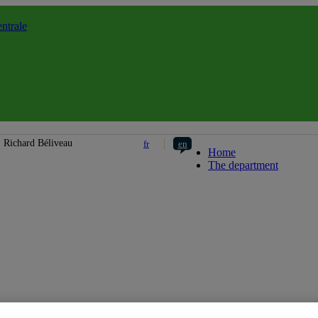
ntrale
Département de chi
Richard Béliveau
fr
en
Home
The department