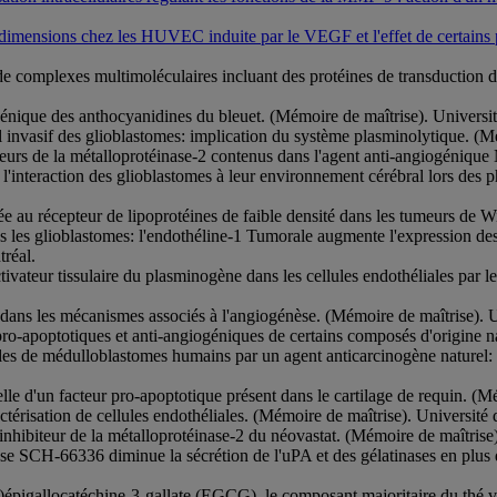
3 dimensions chez les HUVEC induite par le VEGF et l'effet de certains 
 complexes multimoléculaires incluant des protéines de transduction des
génique des anthocyanidines du bleuet. (Mémoire de maîtrise). Univers
el invasif des glioblastomes: implication du système plasminolytique. (
biteurs de la métalloprotéinase-2 contenus dans l'agent anti-angiogéniq
 l'interaction des glioblastomes à leur environnement cérébral lors de
e au récepteur de lipoprotéines de faible densité dans les tumeurs de 
s les glioblastomes: l'endothéline-1 Tumorale augmente l'expression des
réal.
ctivateur tissulaire du plasminogène dans les cellules endothéliales p
 dans les mécanismes associés à l'angiogénèse. (Mémoire de maîtrise).
pro-apoptotiques et anti-angiogéniques de certains composés d'origine n
ules de médulloblastomes humains par un agent anticarcinogène naturel:
ielle d'un facteur pro-apoptotique présent dans le cartilage de requin. 
érisation de cellules endothéliales. (Mémoire de maîtrise). Université
l'inhibiteur de la métalloprotéinase-2 du néovastat. (Mémoire de maîtris
ase SCH-66336 diminue la sécrétion de l'uPA et des gélatinases en plus
)épigallocatéchine-3-gallate (EGCG), le composant majoritaire du thé ver