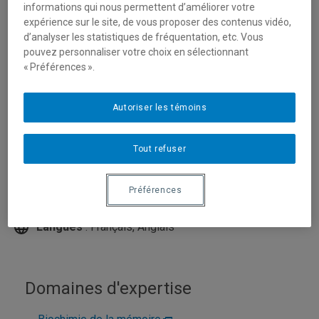
informations qui nous permettent d’améliorer votre
expérience sur le site, de vous proposer des contenus vidéo,
d’analyser les statistiques de fréquentation, etc. Vous
pouvez personnaliser votre choix en sélectionnant
« Préférences ».
Autoriser les témoins
Tout refuser
Unité
:
Département de chimie
Courriel
:
lussier.marc@uqam.ca
Préférences
Téléphone
: (514) 987-3000 poste 5591
Langues
: Français, Anglais
Domaines d'expertise