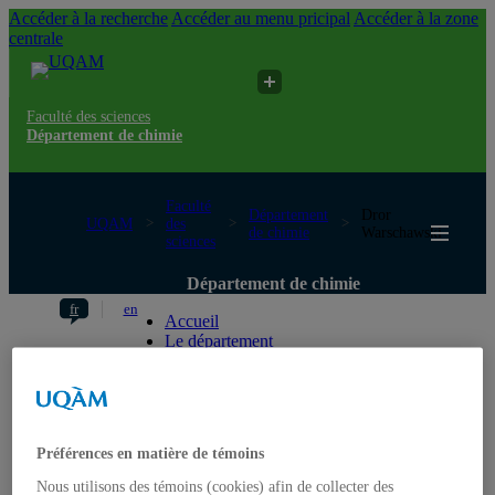
Accéder à la recherche
Accéder au menu pricipal
Accéder à la zone
centrale
Faculté des sciences
Département de chimie
Faculté
Département
Dror
UQAM
des
de chimie
Warschawski
sciences
Département de chimie
fr
en
Accueil
Le département
Mot de la direction
Équipe administrative
Programmes
Premier cycle
Deuxième cycle
Préférences en matière de témoins
Troisième cycle
Services
Nous utilisons des témoins (cookies) afin de collecter des