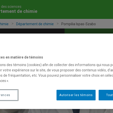
é des sciences
rtement de chimie
himie
Département de chimie
Pompilia Ispas-Szabo
grammes
Services
Corps professoral
ces en matière de témoins
sons des témoins (cookies) afin de collecter des informations qui nous 
r votre expérience sur le site, de vous proposer des contenus vidéo, d’a
es de fréquentation, etc. Vous pouvez personnaliser votre choix en séle
ces ».
érences
Autoriser les témoins
Tout