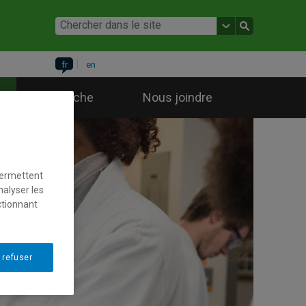
fr
en
Recherche
Nous joindre
permettent
nalyser les
ctionnant
 refuser