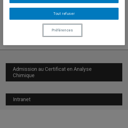
Enseignement
Tout refuser
Directions de thèses et mémoires
Préférences
Mémoires
Admission au Certificat en Analyse
Chimique
Intranet