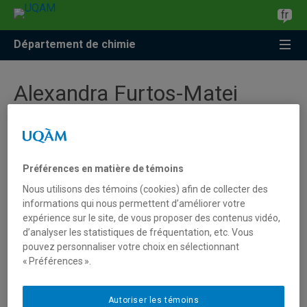
Accéder
Accéder
Accéder
fr
à
au
à
la
menu
la
Département de chimie
recherche
pricipal
zone
centrale
Alexandra Furtos-Matei
Professeure associée
Préférences en matière de témoins
Nous utilisons des témoins (cookies) afin de collecter des
informations qui nous permettent d’améliorer votre
Unité
:
Département de chimie
expérience sur le site, de vous proposer des contenus vidéo,
Courriel
:
furtos-matei.alexandra@uqam.ca
d’analyser les statistiques de fréquentation, etc. Vous
pouvez personnaliser votre choix en sélectionnant
Téléphone
: (514) 987-4119
« Préférences ».
Autoriser les témoins