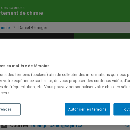
é des sciences
rtement de chimie
himie
Daniel Bélanger
grammes
Services
Corps professoral
ces en matière de témoins
sons des témoins (cookies) afin de collecter des informations qui nous 
r votre expérience sur le site, de vous proposer des contenus vidéo, d’a
aniel Bélanger
es de fréquentation, etc. Vous pouvez personnaliser votre choix en séle
ces ».
érences
Autoriser les témoins
Tout
Professeur émérite
Do
Courriel
:
belanger.daniel@uqam.ca
Ch