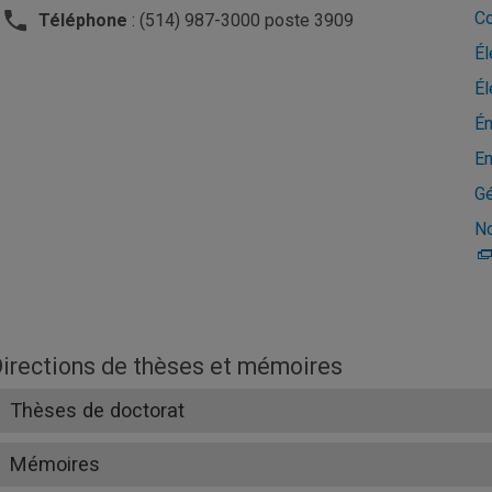
Co
Téléphone
: (514) 987-3000 poste 3909
Él
Él
Én
En
Gé
No
irections de thèses et mémoires
Thèses de doctorat
Mémoires