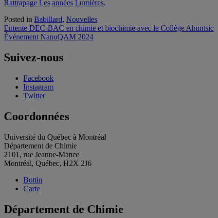
Rattrapage Les années Lumières
.
Posted in
Babillard
,
Nouvelles
Navigation
Entente DEC-BAC en chimie et biochimie avec le Collège Ahuntsic
Événement NanoQAM 2024
de
l'article
Suivez-nous
Facebook
Instagram
Twitter
Coordonnées
Université du Québec à Montréal
Département de Chimie
2101, rue Jeanne-Mance
Montréal, Québec, H2X 2J6
Bottin
Carte
Département de Chimie