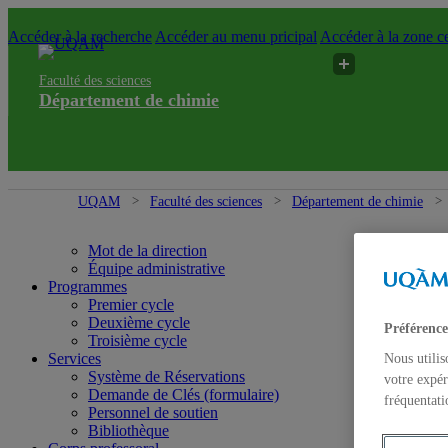
Accéder à la recherche
Accéder au menu pricipal
Accéder à la zone ce
Faculté des sciences
Département de chimie
UQAM
Faculté des sciences
Département de chimie
Mot de la direction
Équipe administrative
Programmes
Premier cycle
Deuxième cycle
Préférence
Troisième cycle
Services
Nous utilis
Système de Réservations
votre expér
Demande de Clés (formulaire)
fréquentati
Personnel de soutien
Bibliothèque