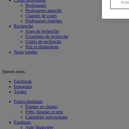
Corps professoral
Préf
Professeurs
Professeurs associés
Chargés de cours
Professeurs émérites
Recherche
Axes de recherche
Expertises de recherche
Unités de recherche
Prix et distinctions
Nous joindre
Suivez-nous
Facebook
Instagram
Twitter
Futurs étudiants
Étudier en chimie
Prêts, bourses et prix
Calendrier universitaire
Étudiants
Aide financière