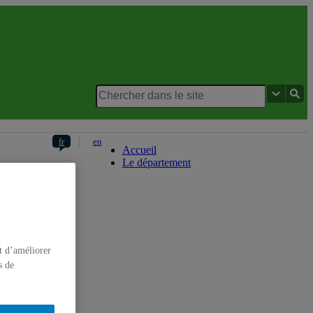
Département de chimie
fr
en
Accueil
Le département
t d’améliorer
s de