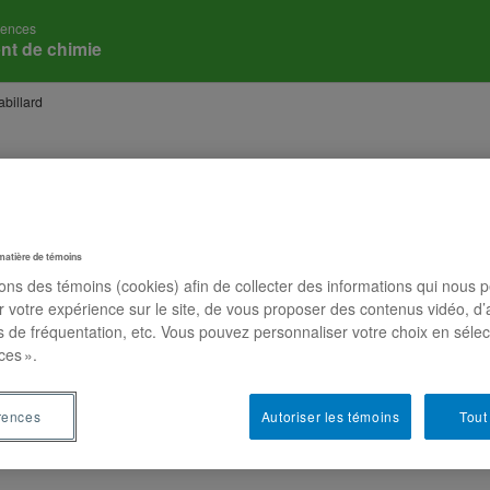
iences
nt de chimie
abillard
matière de témoins
sons des témoins (cookies) afin de collecter des informations qui nous 
r votre expérience sur le site, de vous proposer des contenus vidéo, d’
es de fréquentation, etc. Vous pouvez personnaliser votre choix en séle
ces ».
rences
Autoriser les témoins
Tout