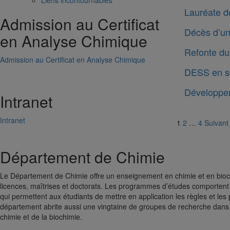
Liens incontournables
Lauréate d
Admission au Certificat
Décès d’un
en Analyse Chimique
Refonte du 
Admission au Certificat en Analyse Chimique
DESS en sc
Développem
Intranet
Paginat
Intranet
1
2
…
4
Suivant
des
Département de Chimie
publica
Le Département de Chimie offre un enseignement en chimie et en bioc
licences, maîtrises et doctorats. Les programmes d’études comporten
qui permettent aux étudiants de mettre en application les règles et les p
département abrite aussi une vingtaine de groupes de recherche dans
chimie et de la biochimie.