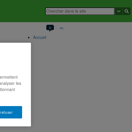
fr
en
Accueil
permettent
analyser les
ctionnant
 refuser